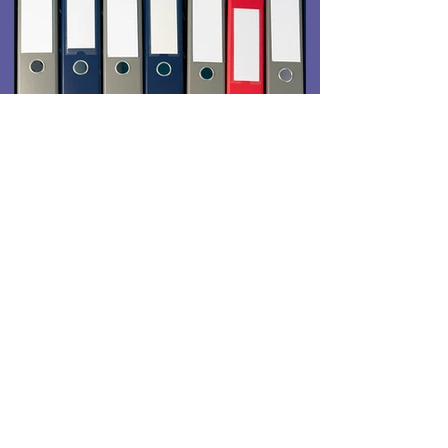
CONTACTO
>
Sede Controla Club Valencia
C/ Esteban Dolz del Castellar, 5. | 46019
Valencia
Tel.:
963 93 40 85
Sede Controla Club Madrid
C/ Valverde, 13 - 3. | 28004 Madrid