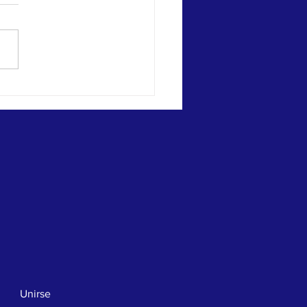
eralitat Valenciana atendió a
de 40.000 personas por adicciones
5
Unirse