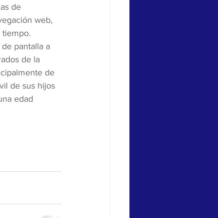
mas de 
avegación web, 
 tiempo. 
de pantalla a 
rados de la 
incipalmente de 
il de sus hijos 
una edad 