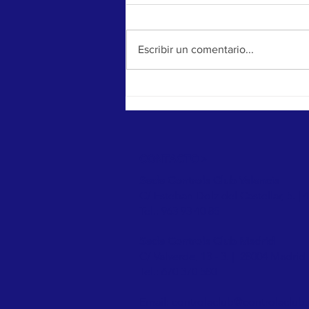
Escribir un comentario...
El porcentaje de jóvenes de la Comunitat
Valenciana que no consume alcohol en
las fiestas populares aumenta un
56,49% en casi una década
CONTACTO
>
Sede Controla Club Valencia
C/ Esteban Dolz del Castellar, 5. | 
Tel.: 963 93 40 85
Sede Controla Club Madrid
C/ Valverde, 13 - 3. | 28004 Madrid
Tel.: 670 370 580
Email:
controlaclub@controlaclub