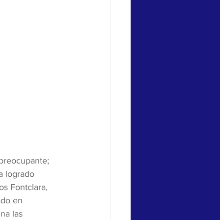
preocupante; 
ha logrado 
os Fontclara, 
ado en 
na las 