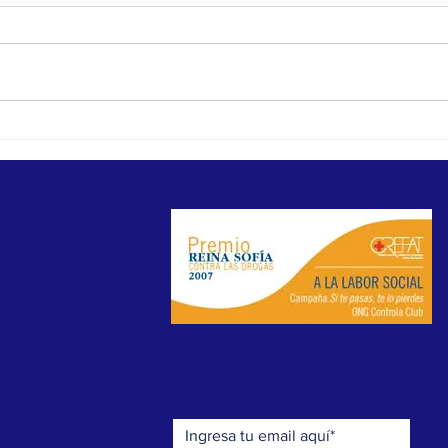
El Gobierno aprueba la nueva ley
La Gen
antitabaco que prohíbe fumar y vapear
cerca 
en terrazas, playas y más espacios
en 202
públicos
46019 Valencia
FACEBOOK
TWITTER
INSTAGRAM
Suscríbete a nuestra newsletter
.org